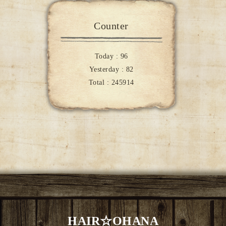
Counter
Today :
96
Yesterday :
82
Total :
245914
HAIR☆OHANA