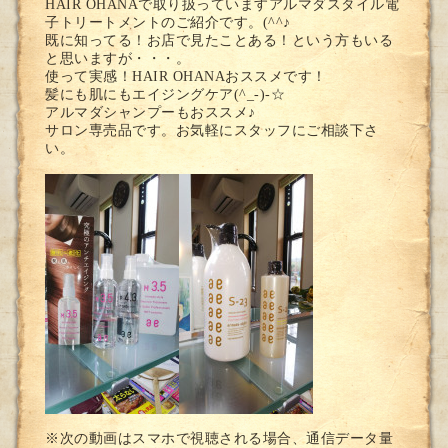
HAIR OHANAで取り扱っていますアルマダスタイル電
子トリートメントのご紹介です。(^^♪
既に知ってる！お店で見たことある！という方もいる
と思いますが・・・。
使って実感！HAIR OHANAおススメです！
髪にも肌にもエイジングケア(^_-)-☆
アルマダシャンプーもおススメ♪
サロン専売品です。お気軽にスタッフにご相談下さ
い。
※次の動画はスマホで視聴される場合、通信データ量