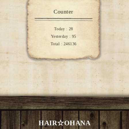
Counter
Today :
28
Yesterday :
95
Total :
246136
HAIR☆OHANA