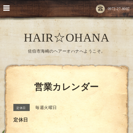
0972-27-8007
HAIR☆OHANA
佐伯市海崎のヘアーオハナへようこそ。
営業カレンダー
毎週火曜日
定休日
定休日