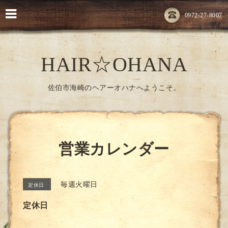
0972-27-8007
HAIR☆OHANA
佐伯市海崎のヘアーオハナへようこそ。
営業カレンダー
毎週火曜日
定休日
定休日