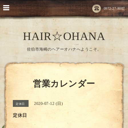
0972-27-8007
HAIR☆OHANA
佐伯市海崎のヘアーオハナへようこそ。
営業カレンダー
2020-07-12 (日)
定休日
定休日