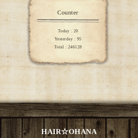
Counter
Today :
20
Yesterday :
95
Total :
246128
HAIR☆OHANA