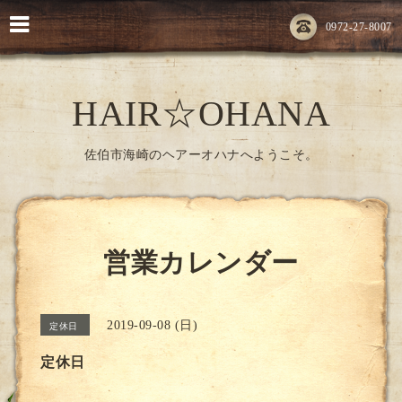
0972-27-8007
HAIR☆OHANA
佐伯市海崎のヘアーオハナへようこそ。
営業カレンダー
2019-09-08 (日)
定休日
定休日