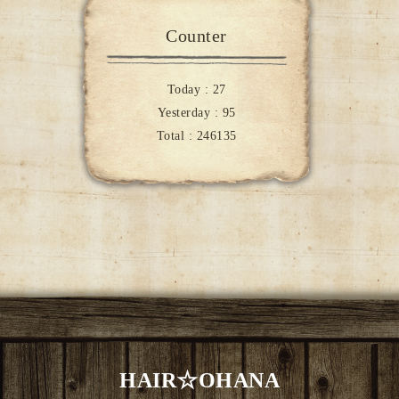
Counter
Today :
27
Yesterday :
95
Total :
246135
HAIR☆OHANA