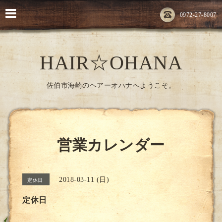
0972-27-8007
HAIR☆OHANA
佐伯市海崎のヘアーオハナへようこそ。
営業カレンダー
2018-03-11 (日)
定休日
定休日