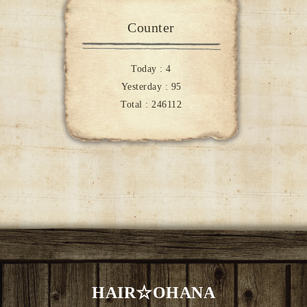
Counter
Today :
4
Yesterday :
95
Total :
246112
HAIR☆OHANA